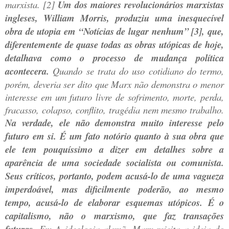
marxista. [2]
Um dos maiores revolucionários marxistas
ingleses, William Morris, produziu uma inesquecível
obra de utopia em “Notícias de lugar nenhum” [3], que,
diferentemente de quase todas as obras utópicas de hoje,
detalhava como o processo de mudança política
acontecera.
Quando se trata do uso cotidiano do termo,
porém, deveria ser dito que Marx não demonstra o menor
interesse em um futuro livre de sofrimento, morte, perda,
fracasso, colapso, conflito, tragédia nem mesmo trabalho.
Na verdade, ele não demonstra muito interesse pelo
futuro em si. É um fato notório quanto à sua obra que
ele tem pouquíssimo a dizer em detalhes sobre a
aparência de uma sociedade socialista ou comunista.
Seus críticos, portanto, podem acusá-lo de uma vagueza
imperdoável, mas dificilmente poderão, ao mesmo
tempo, acusá-lo de elaborar esquemas utópicos. É o
capitalismo, não o marxismo, que faz transações
Em A ideologia alemã, Marx rejeita a ideia do