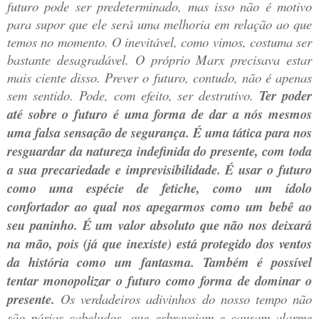
futuro pode ser predeterminado, mas isso não é motivo
para supor que ele será uma melhoria em relação ao que
temos no momento. O inevitável, como vimos, costuma ser
bastante desagradável. O próprio Marx precisava estar
mais ciente disso. Prever o futuro, contudo, não é apenas
sem sentido. Pode, com efeito, ser destrutivo.
Ter poder
até sobre o futuro é uma forma de dar a nós mesmos
uma falsa sensação de segurança. É uma tática para nos
resguardar da natureza indefinida do presente, com toda
a sua precariedade e imprevisibilidade. É usar o futuro
como uma espécie de fetiche, como um ídolo
confortador ao qual nos apegarmos como um bebê ao
seu paninho. É um valor absoluto que não nos deixará
na mão, pois (já que inexiste) está protegido dos ventos
da história como um fantasma. Também é possível
tentar monopolizar o futuro como forma de dominar o
presente.
Os verdadeiros adivinhos do nosso tempo não
são párias cabeludos, que esbravejam e causam alarme